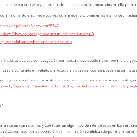
 el uso de nuestra web y sobre el éxito de los anuncios mostrados en ella permit
lquier momento elegir qué cookies quiere que funcionen en este sitio web median
bin/answer.py?hl=es&answer=95647
windows7/how-to-manage-cookies-in-internet-explorer-9
ar-y-deshabilitar-cookies-que-los-sitios-web
vación de las cookies su navegación por nuestra web puede no ser óptima y algu
muestra contenido embebido o invocado a través del cual se pueden estar instal
ene página o perfil social se instalan cookies de terceros a todos sus visitantes,
acebook
,
Página de Privacidad de Twitter
,
Página de Cookies de LinkedIn
,
Página d
 UE
 trabajan con nosotros y que tuvieran algún tipo de intervención en los servicio
ccedido por razón de su profesión. La información suministrada por el cliente tend