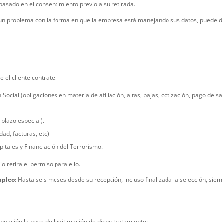
 basado en el consentimiento previo a su retirada.
un problema con la forma en que la empresa está manejando sus datos, puede di
e el cliente contrate.
ocial (obligaciones en materia de afiliación, altas, bajas, cotización, pago de sal
 plazo especial).
dad, facturas, etc)
pitales y Financiación del Terrorismo.
io retira el permiso para ello.
empleo:
Hasta seis meses desde su recepción, incluso finalizada la selección, siem
nuación la base de legitimación de dicho tratamiento: