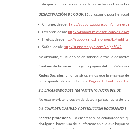
de que la información captada por estas cookies sobre
DESACTIVACIÓN DE COOKIES.
El usuario podrá en cua
Chrome, desde.:
http://support.google.com/chrome/
Explorer, desde
http://windows.microsoft.com/es-es/
Firefox, desde
http://support.mozilla.org/es/kb/habilit
Safari, desde
http://support.apple.com/kb/ph5042
No obstante, el usuario ha de saber que tras la desacti
Cookies de terceros.
En alguna página del Sitio Web se 
Redes Sociales.
En otros sitios en los que la empresa ti
correspondientes plataformas:
Página de Cookies de F
2.5 ENCARGADOS DEL TRATAMIENTO FUERA DEL UE
No está previsto le cesión de datos a países fuera de la
2.6 CONFIDENCIALIDAD Y DESTRUCCIÓN DOCUMENTAL
Secreto profesional.
La empresa y los colaboradores que
divulgar ni hacer uso de la información a la que hayan a