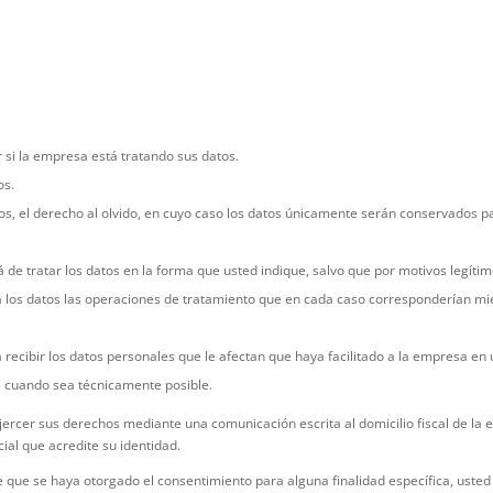
 si la empresa está tratando sus datos.
os.
s, el derecho al olvido, en cuyo caso los datos únicamente serán conservados par
de tratar los datos en la forma que usted indique, salvo que por motivos legíti
 a los datos las operaciones de tratamiento que en cada caso corresponderían m
a recibir los datos personales que le afectan que haya facilitado a la empresa e
le cuando sea técnicamente posible.
rcer sus derechos mediante una comunicación escrita al domicilio fiscal de la em
ial que acredite su identidad.
e que se haya otorgado el consentimiento para alguna finalidad específica, usted 